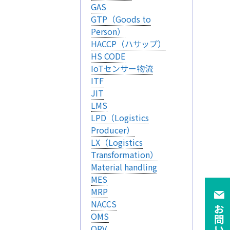
GAS
GTP（Goods to
Person）
HACCP（ハサップ）
HS CODE
IoTセンサー物流
ITF
JIT
LMS
LPD（Logistics
Producer）
LX（Logistics
Transformation）
Material handling
MES
MRP
NACCS
OMS
ORV