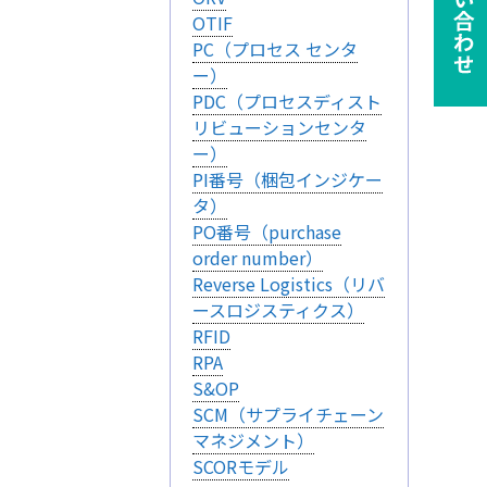
OTIF
PC（プロセス センタ
ー）
PDC（プロセスディスト
リビューションセンタ
ー）
PI番号（梱包インジケー
ie の確認と管理
タ）
PO番号（purchase
order number）
Reverse Logistics（リバ
ースロジスティクス）
RFID
RPA
保存される、またはブ
S&OP
ます。情報の主な保存
SCM（サプライチェーン
者に関する情報、サイト
マネジメント）
らの情報はサイトを正
SCORモデル
接特定できる情報が保