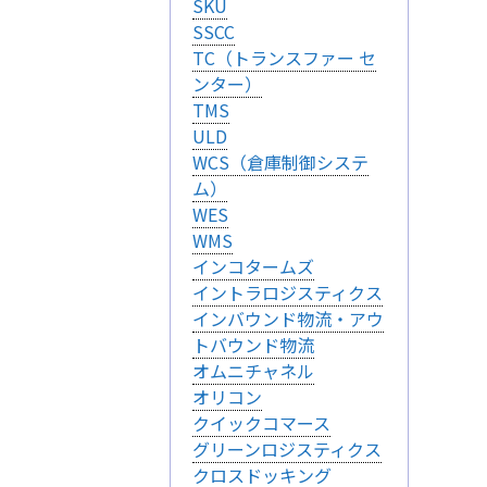
SKU
のパーソナライズに使わ
SSCC
バシーの権利を尊重し
TC（トランスファー セ
できるよう配慮していま
ンター）
kie に関する詳細を
TMS
できます。ただし、一
ULD
サービスの利用に影響が
WCS（倉庫制御システ
ム）
WES
WMS
インコタームズ
イントラロジスティクス
設定で保存する
インバウンド物流・アウ
トバウンド物流
オムニチャネル
オリコン
クイックコマース
グリーンロジスティクス
クロスドッキング