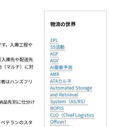
物流の世界
3PL
ムです。入庫工程や
5S活動
AGF
（入庫先や配送先
AGV
色（マルチ）に対
AI需要予測
AMR
ATAカルネ
業者はハンズフリ
Automated Storage
and Retrieval
System（AS/RS）
納品先別に仕分け
BOPIS
。
CLO（Chief Logistics
Officer）
、ベテランのスタ