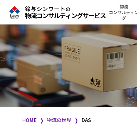
物流
コンサルティ
グ
HOME
物流の世界
DAS
❭
❭