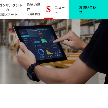
物流の世
コンサルタント
S
ニュー
お問い合わ
界
の
ス
せ
現場レポート
～用語解説
～