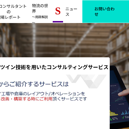
物流の世
コンサルタント
S
ニュー
お問い合わ
界
の
ス
せ
現場レポート
～用語解説
～
ツイン技術を用いた
コンサルティングサービス