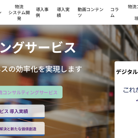
物流
物流
導入事
導入実
動画コンテン
コラ
ン
システム開
例
績
ツ
ム
発
ング
サービス
ネスの効率化を実現します
デジタル
流コンサルティングサービス
ビス 導入実績
解決と新たな価値創造