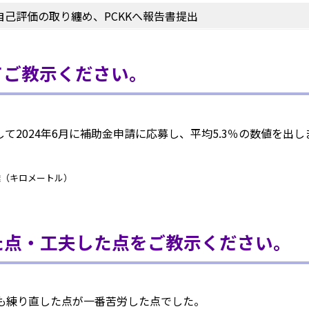
存されることは通常ありませんが、Web サイト
己評価の取り纏め、PCKKへ報告書提出
れることはあります。鈴与シンワートではプライ
ており、一部の Cookie については有効化を拒否
す。各カテゴリをクリックすることで、それらの Coo
てご教示ください。
確認し、当サイトにおけるデフォルト設定を変更
部の Cookie を無効化した場合、サイトの利用や
出る可能性があります。
詳細情報
て2024年6月に補助金申請に応募し、平均5.3％の数値を出し
離（キロメートル）
この
た点・工夫した点をご教示ください。
も練り直した点が一番苦労した点でした。