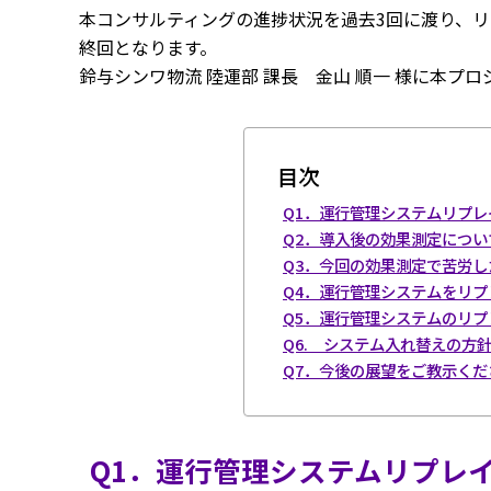
本コンサルティングの進捗状況を過去3回に渡り、
終回となります。
鈴与シンワ物流 陸運部 課長 金山 順一 様に本プ
目次
Q1．運行管理システムリプ
Q2．導入後の効果測定につ
Q3．今回の効果測定で苦労
Q4．運行管理システムをリ
Q5．運行管理システムのリ
Q6. システム入れ替えの方
Q7．今後の展望をご教示くだ
Q1．運行管理システムリプレ