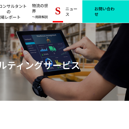
物流の世
コンサルタント
S
ニュー
お問い合わ
界
の
ス
せ
現場レポート
～用語解説
～
サルティングサービス