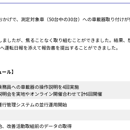
おかげで、測定対象車（50台中の30台）への車載器取り付けが
しましたが、焦ることなく取り組むことができました。結果、
KKへ運転日報を添えて報告書を提出することができました。
Cook
ュール】
プライバシー情報
乗務員への車載器の操作説明を4回実施
説明会を実地やオンライン開催合わせて計6回開催
お客様が当サイトを訪れると、ブラウザに情報が
運行管理システムの並行運用開始
ラウザに保存された情報が取得されることがあり
kie
先は Cookie であり、対象となるのはサイト訪問
訪問者による設定、デバイス情報などです。これ
kie
始、改善活動取組前のデータの取得
常に機能させる目的を中心に使われます。個人を直