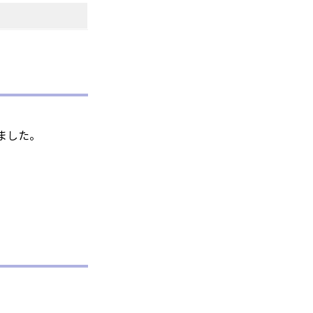
のパーソナライズに使わ
バシーの権利を尊重し
できるよう配慮していま
kie に関する詳細を
できます。ただし、一
サービスの利用に影響が
ました。
設定で保存する