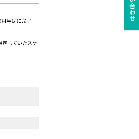
9月半ばに完了
想定していたスケ
ie の確認と管理
保存される、またはブ
ます。情報の主な保存
者に関する情報、サイト
らの情報はサイトを正
接特定できる情報が保