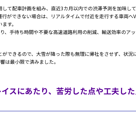
用して配車計画を組み、直近3カ月以内での渋滞予測を加味し
行ができない場合は、リアルタイムで付近を走行する車両へVI
います。
なり、手待ち時間や不要な高速道路利用の削減、輸送効率のア
とができるので、大雪が降った際も無理に帰社をさせず、状況に
影響は最小限で済みました。
レイスにあたり、苦労した点や工夫した