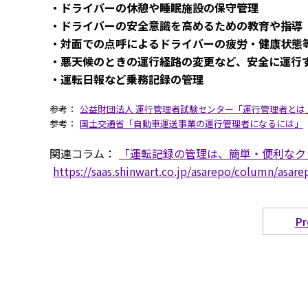
・ドライバーの休憩や睡眠施設の保守管理
・ドライバーの安全意識を高めるための教育や指導
・対面での点呼によるドライバーの疲労・健康状態
・悪天候のときの運行経路の変更など、安全に運行
・運転日報など乗務記録の管理
参考：
公益財団法人 運行管理者試験センター「運行管理者とは
参考：
国土交通省「自動車運送事業の運行管理者になるには」
関連コラム：
「運転記録の管理は、簡単・便利なク
https://saas.shinwart.co.jp/asarepo/column/asar
Pr