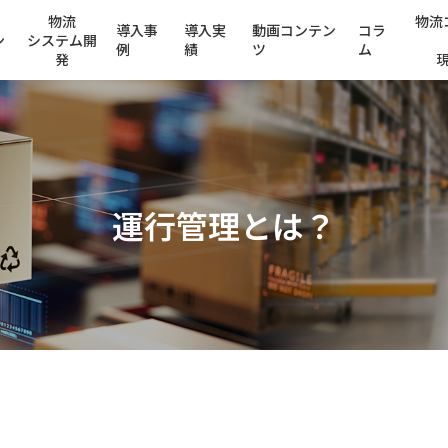
物流
物流
導入事
導入実
動画コンテン
コラ
ン
システム開
例
績
ツ
ム
発
運行管理とは？