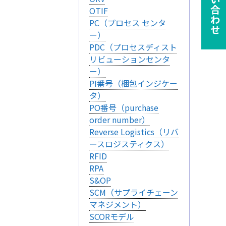
OTIF
PC（プロセス センタ
ー）
PDC（プロセスディスト
リビューションセンタ
ー）
PI番号（梱包インジケー
ie の確認と管理
タ）
PO番号（purchase
order number）
Reverse Logistics（リバ
ースロジスティクス）
RFID
RPA
保存される、またはブ
S&OP
ます。情報の主な保存
SCM（サプライチェーン
者に関する情報、サイト
マネジメント）
らの情報はサイトを正
SCORモデル
接特定できる情報が保