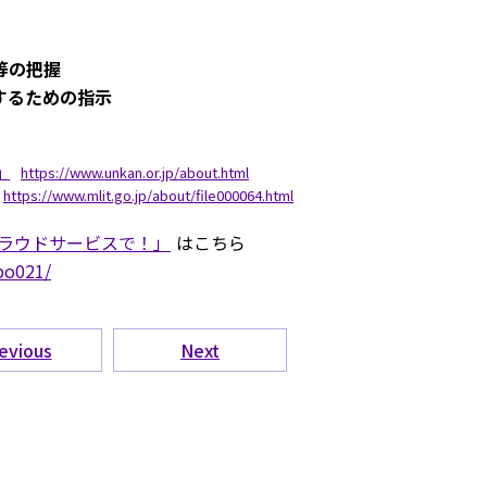
等の把握
するための指示
」
https://www.unkan.or.jp/about.html
https://www.mlit.go.jp/about/file000064.html
ラウドサービスで！」
はこちら
epo021/
evious
Next