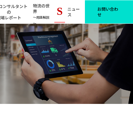
物流の世
コンサルタント
S
ニュー
お問い合わ
界
の
ス
せ
現場レポート
～用語解説
～