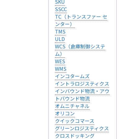
SKU
のパーソナライズに使わ
SSCC
バシーの権利を尊重し
TC（トランスファー セ
できるよう配慮していま
ンター）
kie に関する詳細を
TMS
できます。ただし、一
ULD
サービスの利用に影響が
WCS（倉庫制御システ
ム）
WES
WMS
インコタームズ
イントラロジスティクス
設定で保存する
インバウンド物流・アウ
トバウンド物流
オムニチャネル
オリコン
クイックコマース
グリーンロジスティクス
クロスドッキング