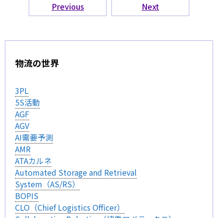
Previous
Next
物流の世界
3PL
5S活動
AGF
AGV
AI需要予測
AMR
ATAカルネ
Automated Storage and Retrieval
System（AS/RS）
BOPIS
CLO（Chief Logistics Officer）