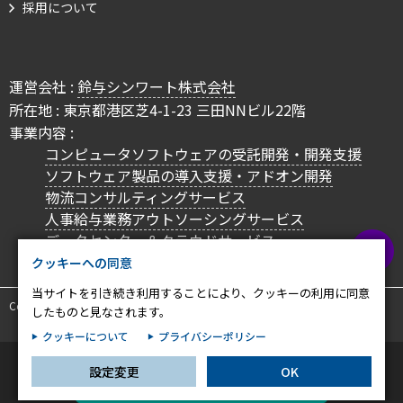
採用について
プライバシー情報
お客様が当サイトを訪れると、ブラウザに情報が保存される、またはブラウ
ザに保存された情報が取得されることがあります。情報の主な保存先は
運営会社 :
鈴与シンワート株式会社
Cookie であり、対象となるのはサイト訪問者に関する情報、サイト訪問者
による設定、デバイス情報などです。これらの情報はサイトを正常に機能さ
所在地 : 東京都港区芝4-1-23 三田NNビル22階
せる目的を中心に使われます。個人を直接特定できる情報が保存されること
事業内容 :
は通常ありませんが、Web サイトのパーソナライズに使われることはあり
コンピュータソフトウェアの受託開発・開発支援
ます。鈴与シンワートではプライバシーの権利を尊重しており、一部の
ソフトウェア製品の導入支援・アドオン開発
Cookie については有効化を拒否できるよう配慮しています。各カテゴリを
物流コンサルティングサービス
クリックすることで、それらの Cookie に関する詳細を確認し、当サイトに
おけるデフォルト設定を変更できます。ただし、一部の Cookie を無効化し
人事給与業務アウトソーシングサービス
た場合、サイトの利用やサービスの利用に影響が出る可能性があります。
詳
不可欠な Cookie
データセンター＆クラウドサービス
▲
細情報
クッキーへの同意
パフォーマンス Cookie
当サイトを引き続き利用することにより、クッキーの利用に同意
Copyright © SUZUYO SHINWART CORPORATION. All Rights Reserved.
したものと見なされます。
ターゲティング Cookie
クッキーについて
プライバシーポリシー
設定変更
OK
この設定で保存する