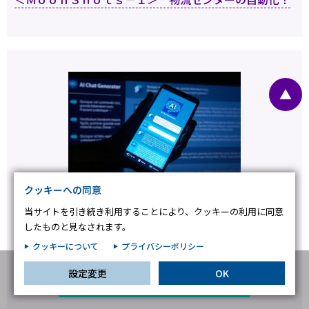
プライバシー情報
お客様が当サイトを訪れると、ブラウザに情報が保存される、またはブラウ
ザに保存された情報が取得されることがあります。情報の主な保存先は
Cookie であり、対象となるのはサイト訪問者に関する情報、サイト訪問者
による設定、デバイス情報などです。これらの情報はサイトを正常に機能さ
せる目的を中心に使われます。個人を直接特定できる情報が保存されること
▲
は通常ありませんが、Web サイトのパーソナライズに使われることはあり
ます。鈴与シンワートではプライバシーの権利を尊重しており、一部の
Cookie については有効化を拒否できるよう配慮しています。各カテゴリを
クリックすることで、それらの Cookie に関する詳細を確認し、当サイトに
おけるデフォルト設定を変更できます。ただし、一部の Cookie を無効化し
た場合、サイトの利用やサービスの利用に影響が出る可能性があります。
詳
不可欠な Cookie
細情報
クッキーへの同意
パフォーマンス Cookie
当サイトを引き続き利用することにより、クッキーの利用に同意
公開 ：2024.05.22
更新 ： 2024.06.12
したものと見なされます。
ターゲティング Cookie
物流ITコンサルティング
クッキーについて
プライバシーポリシー
物流業務コンサルティング
第14回 EC物流における課題を救うAIの活用
設定変更
OK
この設定で保存する