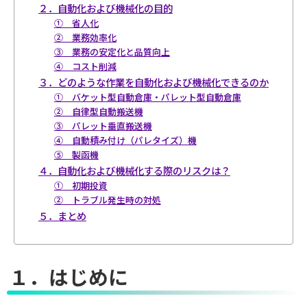
２．自動化および機械化の目的
① 省人化
② 業務効率化
③ 業務の安定化と品質向上
④ コスト削減
３．どのような作業を自動化および機械化できるのか
① バケット型自動倉庫・パレット型自動倉庫
② 自律型自動搬送機
③ パレット垂直搬送機
④ 自動積み付け（パレタイズ）機
⑤ 製函機
４．自動化および機械化する際のリスクは？
① 初期投資
② トラブル発生時の対処
５．まとめ
１．はじめに