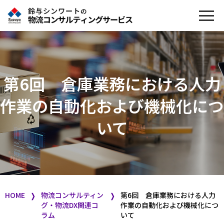
第6回 倉庫業務における人力
作業の自動化および機械化につ
いて
HOME
物流コンサルティン
第6回 倉庫業務における人力
❭
❭
グ・物流DX関連コ
作業の自動化および機械化につ
ラム
いて