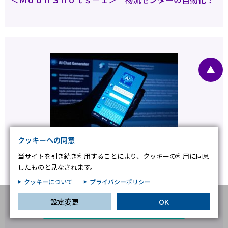
プライバシー情報
お客様が当サイトを訪れると、ブラウザに情報が保存される、またはブラウ
ザに保存された情報が取得されることがあります。情報の主な保存先は
Cookie であり、対象となるのはサイト訪問者に関する情報、サイト訪問者
による設定、デバイス情報などです。これらの情報はサイトを正常に機能さ
せる目的を中心に使われます。個人を直接特定できる情報が保存されること
▲
は通常ありませんが、Web サイトのパーソナライズに使われることはあり
ます。鈴与シンワートではプライバシーの権利を尊重しており、一部の
Cookie については有効化を拒否できるよう配慮しています。各カテゴリを
クリックすることで、それらの Cookie に関する詳細を確認し、当サイトに
おけるデフォルト設定を変更できます。ただし、一部の Cookie を無効化し
た場合、サイトの利用やサービスの利用に影響が出る可能性があります。
詳
不可欠な Cookie
細情報
クッキーへの同意
パフォーマンス Cookie
当サイトを引き続き利用することにより、クッキーの利用に同意
公開 ：2024.05.22
更新 ： 2024.06.12
したものと見なされます。
ターゲティング Cookie
物流ITコンサルティング
クッキーについて
プライバシーポリシー
物流業務コンサルティング
第14回 EC物流における課題を救うAIの活用
設定変更
OK
この設定で保存する