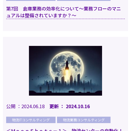
第7回 倉庫業務の効率化について～業務フローのマニ
ュアルは整備されていますか？～
Cookie の確認と管理
公開 ：2024.06.18
更新 ： 2024.10.16
プライバシー情報
物流ITコンサルティング
物流業務コンサルティング
＜ＭｏｏｎＳｈｏｔｓ－１＞ 物流センターの自動化！