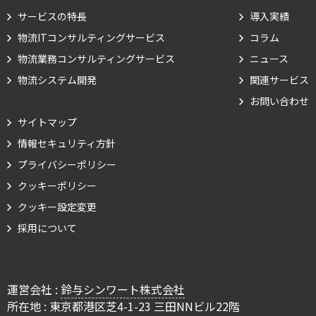
サービスの特長
導入実績
物流ITコンサルティングサービス
コラム
物流業務コンサルティングサービス
ニュース
物流システム開発
関連サービス
お問い合わせ
サイトマップ
情報セキュリティ方針
Cookie の確認と管理
プライバシーポリシー
クッキーポリシー
プライバシー情報
クッキー設定変更
採用について
プライバシー情報
お客様が当サイトを訪れると、ブラウザに情報が保存される、またはブラウ
ザに保存された情報が取得されることがあります。情報の主な保存先は
Cookie であり、対象となるのはサイト訪問者に関する情報、サイト訪問者
運営会社 :
鈴与シンワート株式会社
による設定、デバイス情報などです。これらの情報はサイトを正常に機能さ
所在地 : 東京都港区芝4-1-23 三田NNビル22階
せる目的を中心に使われます。個人を直接特定できる情報が保存されること