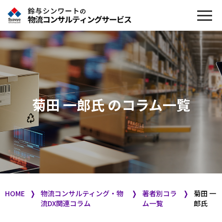
菊田 一郎氏 のコラム一覧
HOME
❭
物流コンサルティング・物
❭
著者別コラ
❭
菊田 一
流DX関連コラム
ム一覧
郎氏