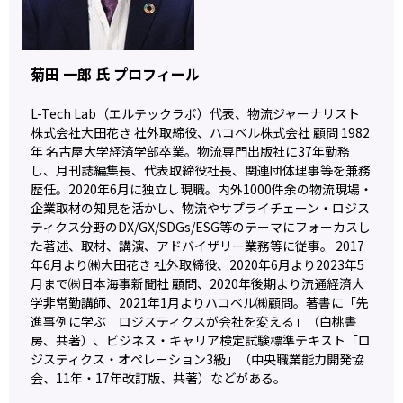
菊田 一郎 氏 プロフィール
L-Tech Lab（エルテックラボ）代表、物流ジャーナリスト
株式会社大田花き 社外取締役、ハコベル株式会社 顧問 1982
年 名古屋大学経済学部卒業。物流専門出版社に37年勤務
し、月刊誌編集長、代表取締役社長、関連団体理事等を兼務
歴任。2020年6月に独立し現職。内外1000件余の物流現場・
企業取材の知見を活かし、物流やサプライチェーン・ロジス
ティクス分野のDX/GX/SDGs/ESG等のテーマにフォーカスし
た著述、取材、講演、アドバイザリー業務等に従事。 2017
年6月より㈱大田花き 社外取締役、2020年6月より2023年5
月まで㈱日本海事新聞社 顧問、2020年後期より流通経済大
学非常勤講師、2021年1月よりハコベル㈱顧問。著書に「先
進事例に学ぶ ロジスティクスが会社を変える」（白桃書
房、共著）、ビジネス・キャリア検定試験標準テキスト「ロ
ジスティクス・オペレーション3級」（中央職業能力開発協
会、11年・17年改訂版、共著）などがある。