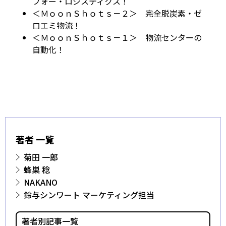
フォー・ロジスティクス！
＜ＭｏｏｎＳｈｏｔｓ－２＞ 完全脱炭素・ゼ
ロエミ物流！
＜ＭｏｏｎＳｈｏｔｓ－１＞ 物流センターの
自動化！
著者 一覧
菊田 一郎
蜂巣 稔
NAKANO
鈴与シンワート マーケティング担当
著者別記事一覧