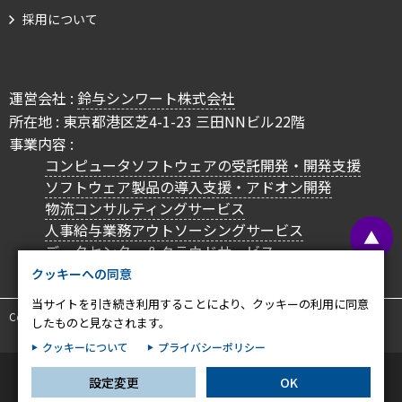
採用について
プライバシー情報
お客様が当サイトを訪れると、ブラウザに情報が保存される、またはブラウ
ザに保存された情報が取得されることがあります。情報の主な保存先は
運営会社 :
鈴与シンワート株式会社
Cookie であり、対象となるのはサイト訪問者に関する情報、サイト訪問者
による設定、デバイス情報などです。これらの情報はサイトを正常に機能さ
所在地 : 東京都港区芝4-1-23 三田NNビル22階
せる目的を中心に使われます。個人を直接特定できる情報が保存されること
事業内容 :
は通常ありませんが、Web サイトのパーソナライズに使われることはあり
コンピュータソフトウェアの受託開発・開発支援
ます。鈴与シンワートではプライバシーの権利を尊重しており、一部の
ソフトウェア製品の導入支援・アドオン開発
Cookie については有効化を拒否できるよう配慮しています。各カテゴリを
物流コンサルティングサービス
クリックすることで、それらの Cookie に関する詳細を確認し、当サイトに
おけるデフォルト設定を変更できます。ただし、一部の Cookie を無効化し
人事給与業務アウトソーシングサービス
▲
た場合、サイトの利用やサービスの利用に影響が出る可能性があります。
詳
不可欠な Cookie
データセンター＆クラウドサービス
細情報
クッキーへの同意
パフォーマンス Cookie
当サイトを引き続き利用することにより、クッキーの利用に同意
Copyright © SUZUYO SHINWART CORPORATION. All Rights Reserved.
したものと見なされます。
ターゲティング Cookie
クッキーについて
プライバシーポリシー
設定変更
OK
この設定で保存する