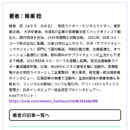
著者：
蜂巣 稔
蜂巣 稔（はちす みのる） 物流ライター・ビジネスライター。東京
都出身。 大学卒業後、外資系IT企業の営業職を経てバックオフィスで輸
出入、国内物流を担当。1999年通関士試験合格。 2002年、日本コカ・
コーラ株式会社に転職。以後18年以上にわたり、SCM（サプライチェー
ンマネジメント）部門にて国内輸送、供給計画立案、在庫最適化、オペ
レーション最適化に従事。飲料原料のサプライチェーンの上流から下流
まで精通。2021年日本コカ・コーラを退職し起業。宣伝会議編集ライ
ター養成講座卒業。以後、BtoBのビジネス領域を軸に活動中。実務経
験がある物流ライターとして企業取材、導入事例、経営層・統合報告書
のインタビュー、広報誌等の執筆で活動中。生成AI領域の執筆実績も多
数あり、フィジカルAI領域についても強化中。グリーンロジスティクス
管理士、日本インタビュアー協会認定プロインタビュアー。
noteアカウント：
https://note.com/minoru_hachisu/n/n64b39a3de498
著者の記事一覧へ