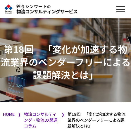
第18回 「変化が加速する物
流業界のベンダーフリーによる
課題解決とは」
HOME
物流コンサルティ
第18回 「変化が加速する物流
❭
❭
ング・物流DX関連
業界のベンダーフリーによる課
コラム
題解決とは」