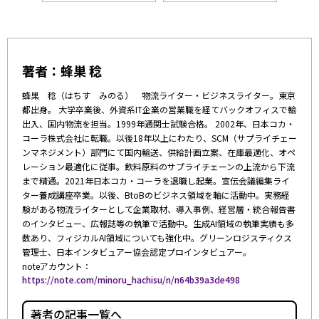
著者：
蜂巣 稔
蜂巣 稔（はちす みのる） 物流ライター・ビジネスライター。東京
都出身。 大学卒業後、外資系IT企業の営業職を経てバックオフィスで輸
出入、国内物流を担当。1999年通関士試験合格。 2002年、日本コカ・
コーラ株式会社に転職。以後18年以上にわたり、SCM（サプライチェー
ンマネジメント）部門にて国内輸送、供給計画立案、在庫最適化、オペ
レーション最適化に従事。飲料原料のサプライチェーンの上流から下流
まで精通。2021年日本コカ・コーラを退職し起業。宣伝会議編集ライ
ター養成講座卒業。以後、BtoBのビジネス領域を軸に活動中。実務経
験がある物流ライターとして企業取材、導入事例、経営層・統合報告書
のインタビュー、広報誌等の執筆で活動中。生成AI領域の執筆実績も多
数あり、フィジカルAI領域についても強化中。グリーンロジスティクス
管理士、日本インタビュアー協会認定プロインタビュアー。
noteアカウント：
https://note.com/minoru_hachisu/n/n64b39a3de498
著者の記事一覧へ