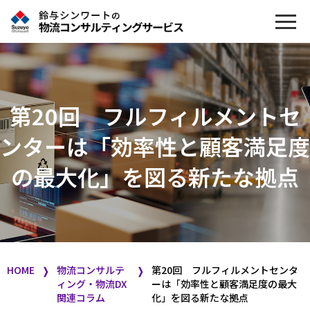
第20回 フルフィルメントセ
ンターは「効率性と顧客満足度
の最大化」を図る新たな拠点
HOME
物流コンサルテ
第20回 フルフィルメントセンタ
❭
❭
ィング・物流DX
ーは「効率性と顧客満足度の最大
関連コラム
化」を図る新たな拠点