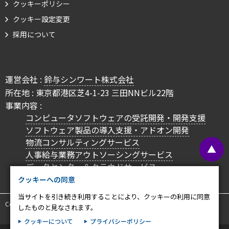
クッキーポリシー
プライバシー情報
クッキー設定変更
採用について
プライバシー情報
お客様が当サイトを訪れると、ブラウザに情報が保存される、またはブラウ
ザに保存された情報が取得されることがあります。情報の主な保存先は
運営会社 :
鈴与シンワート株式会社
Cookie であり、対象となるのはサイト訪問者に関する情報、サイト訪問者
による設定、デバイス情報などです。これらの情報はサイトを正常に機能さ
所在地 : 東京都港区芝4-1-23 三田NNビル22階
せる目的を中心に使われます。個人を直接特定できる情報が保存されること
事業内容 :
は通常ありませんが、Web サイトのパーソナライズに使われることはあり
コンピュータソフトウェアの受託開発・開発支援
ます。鈴与シンワートではプライバシーの権利を尊重しており、一部の
ソフトウェア製品の導入支援・アドオン開発
Cookie については有効化を拒否できるよう配慮しています。各カテゴリを
物流コンサルティングサービス
クリックすることで、それらの Cookie に関する詳細を確認し、当サイトに
▲
おけるデフォルト設定を変更できます。ただし、一部の Cookie を無効化し
人事給与業務アウトソーシングサービス
た場合、サイトの利用やサービスの利用に影響が出る可能性があります。
詳
不可欠な Cookie
データセンター＆クラウドサービス
細情報
クッキーへの同意
パフォーマンス Cookie
当サイトを引き続き利用することにより、クッキーの利用に同意
Copyright © SUZUYO SHINWART CORPORATION. All Rights Reserved.
したものと見なされます。
ターゲティング Cookie
クッキーについて
プライバシーポリシー