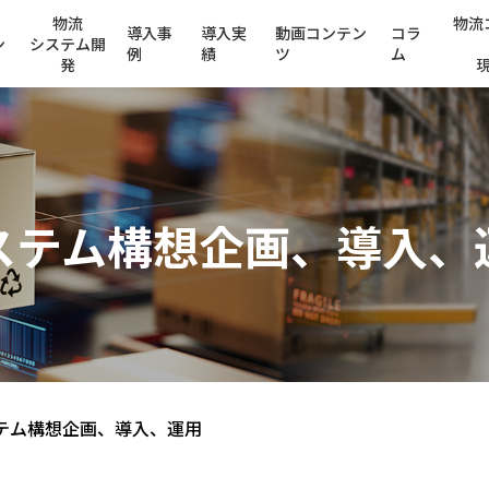
物流
物流
導入事
導入実
動画コンテン
コラ
ン
システム開
例
績
ツ
ム
発
ステム構想企画、導入、
テム構想企画、導入、運用