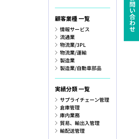
ie の確認と管理
顧客業種 一覧
情報サービス
流通業
物流業/3PL
保存される、またはブ
物流業/運輸
ます。情報の主な保存
製造業
者に関する情報、サイト
製造業/自動車部品
らの情報はサイトを正
接特定できる情報が保
のパーソナライズに使わ
実績分類 一覧
バシーの権利を尊重し
サプライチェーン管理
できるよう配慮していま
倉庫管理
kie に関する詳細を
できます。ただし、一
庫内業務
サービスの利用に影響が
貿易、輸出入管理
輸配送管理