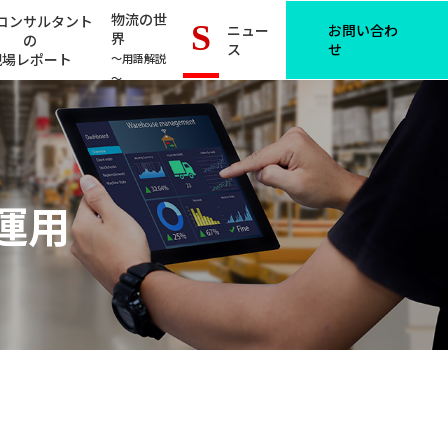
物流の世
コンサルタント
S
ニュー
お問い合わ
界
の
ス
せ
現場レポート
～用語解説
～
運用