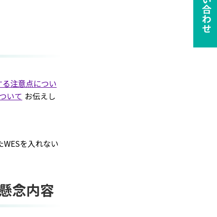
する注意点につい
ie の確認と管理
ついて
お伝えし
WESを入れない
保存される、またはブ
ます。情報の主な保存
懸念内容
者に関する情報、サイト
らの情報はサイトを正
接特定できる情報が保