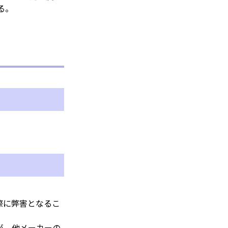
る。
際に弊害となるこ
が、他メーカーの