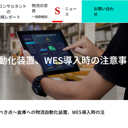
物流の世
コンサルタント
S
ニュー
お問い合わ
界
の
ス
せ
現場レポート
～用語解説
～
動化装置、WES導入時の注意事
すべき点～倉庫への物流自動化装置、WES導入時の注