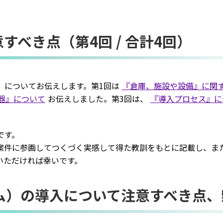
べき点（第4回 / 合計4回）
』についてお伝えします。第1回は
『倉庫、施設や設備』に関
Cook
器』について
お伝えしました。第3回は、
『導入プロセス』に
です。
プライバシー情報
案件に参画してつくづく実感して得た教訓をもとに記載し、また
いただければ幸いです。
お客様が当サイトを訪れると、ブラウザに情報が
ラウザに保存された情報が取得されることがあり
kie
ム）の導入について注意すべき点、
先は Cookie であり、対象となるのはサイト訪問
訪問者による設定、デバイス情報などです。これ
kie
常に機能させる目的を中心に使われます。個人を直