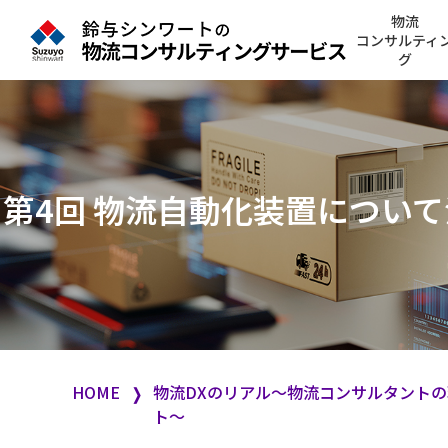
物流
コンサルティ
グ
第4回 物流自動化装置につい
HOME
物流DXのリアル～物流コンサルタント
❭
ト～