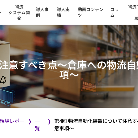
物流
物流
導入事
導入実
動画コンテン
コラ
ン
システム開
例
績
ツ
ム
発
て注意すべき点～倉庫への物流自
項～
の現場レポー
一
第4回 物流自動化装置について注意
❭
❭
覧
意事項～