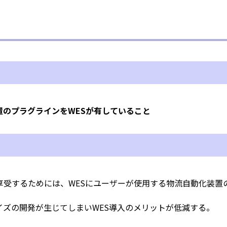
存されることは通常ありませんが、Web サイト
れることはあります。鈴与シンワートではプライ
ており、一部の Cookie については有効化を拒否
す。各カテゴリをクリックすることで、それらの Coo
確認し、当サイトにおけるデフォルト設定を変更
部の Cookie を無効化した場合、サイトの利用や
出る可能性があります。
詳細情報
のプラグラインをWESが有していること
この
享受するためには、WESにユーザーが使用する物流自動化装置
ズの開発が生じてしまいWES導入のメリットが低減する。