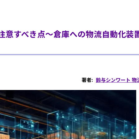
て注意すべき点～倉庫への物流自動化装置
著者:
鈴与シンワート 物