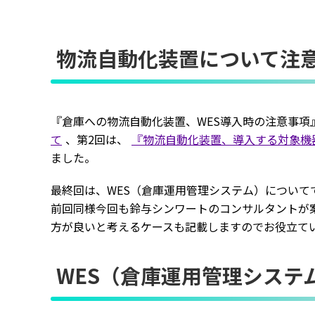
物流自動化装置について注意す
『倉庫への物流自動化装置、WES導入時の注意事項
て
、第2回は、
『物流自動化装置、導入する対象機
ました。
プライバシー情報
最終回は、WES（倉庫運用管理システム）について
前回同様今回も鈴与シンワートのコンサルタントが
不可欠な Cookie
方が良いと考えるケースも記載しますのでお役立て
パフォーマンス Coo
WES（倉庫運用管理システ
ターゲティング Coo