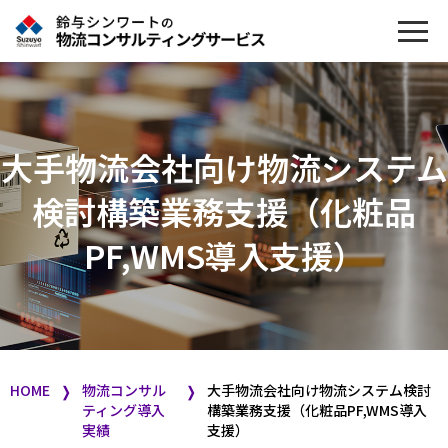
大手物流会社向け物流システム
検討構築業務支援（化粧品
PF,WMS導入支援）
HOME
物流コンサル
大手物流会社向け物流システム検討
❭
❭
ティング導入
構築業務支援（化粧品PF,WMS導入
実績
支援）