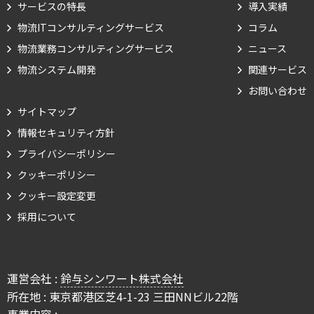
サービスの特長
導入実績
物流ITコンサルティングサービス
コラム
物流業務コンサルティングサービス
ニュース
物流システム開発
関連サービス
お問い合わせ
サイトマップ
情報セキュリティ方針
Cookie の確認と管理
プライバシーポリシー
クッキーポリシー
プライバシー情報
クッキー設定変更
採用について
プライバシー情報
お客様が当サイトを訪れると、ブラウザに情報が保存される、またはブラウ
ザに保存された情報が取得されることがあります。情報の主な保存先は
運営会社 :
鈴与シンワート株式会社
Cookie であり、対象となるのはサイト訪問者に関する情報、サイト訪問者
による設定、デバイス情報などです。これらの情報はサイトを正常に機能さ
所在地 : 東京都港区芝4-1-23 三田NNビル22階
せる目的を中心に使われます。個人を直接特定できる情報が保存されること
事業内容 :