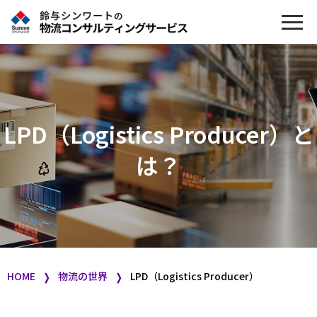
LPD（Logistics Producer）と
は？
HOME
物流の世界
LPD（Logistics Producer）
❭
❭