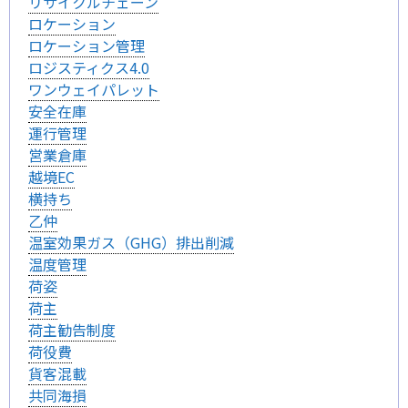
リサイクルチェーン
ロケーション
ロケーション管理
ロジスティクス4.0
ワンウェイパレット
安全在庫
運行管理
営業倉庫
越境EC
横持ち
乙仲
温室効果ガス（GHG）排出削減
温度管理
荷姿
荷主
荷主勧告制度
荷役費
貨客混載
共同海損