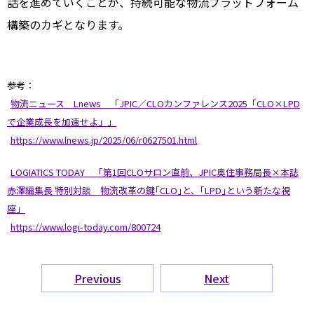
話を進めていくことが、持続可能な物流プラットフォーム
構築のカギとなります。
参考：
物流ニュース Lnews 「JPIC／CLOカンファレンス2025「CLO×LPD
で企業成長を加速せよ」」
https://www.lnews.jp/2025/06/r0627501.html
LOGIATICS TODAY 「第1回CLOサロン直前、JPIC奥住事務局長×本誌
赤澤編集長 特別対談 物流改革の鍵｢CLO｣と、｢LPD｣という新たな視
座」
https://www.logi-today.com/800724
Previous
Next